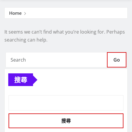
Home
It seems we can’t find what you’re looking for. Perhaps
searching can help.
Go
搜尋
搜尋