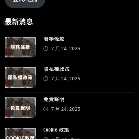
最新消息
服務條款
7 月 24, 2025
隱私權政策
7 月 24, 2025
免責聲明
7 月 24, 2025
Cookie 政策