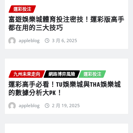
運彩投注
富遊娛樂城體育投注密技！運彩版高手
都在用的三大技巧
appleblog
3 月 6, 2025
九州未來走向
網路博弈風險
運彩投注
運彩高手必看！TU娛樂城與THA娛樂城
的數據分析大PK！
appleblog
2 月 19, 2025