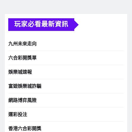
玩家必看最新資訊
九州未來走向
六合彩開獎單
娛樂城速報
富遊娛樂城詐騙
網路博弈風險
運彩投注
香港六合彩開獎