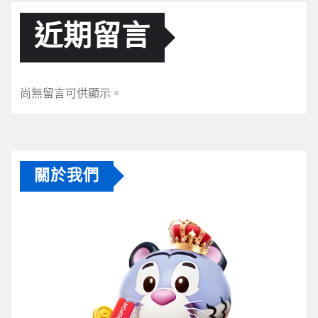
近期留言
尚無留言可供顯示。
關於我們