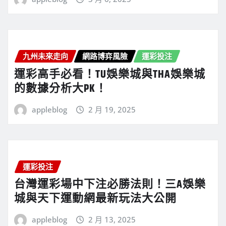
九州未來走向
網路博弈風險
運彩投注
運彩高手必看！TU娛樂城與THA娛樂城
的數據分析大PK！
appleblog
2 月 19, 2025
運彩投注
台灣運彩場中下注必勝法則！三A娛樂
城與天下運動網最新玩法大公開
appleblog
2 月 13, 2025