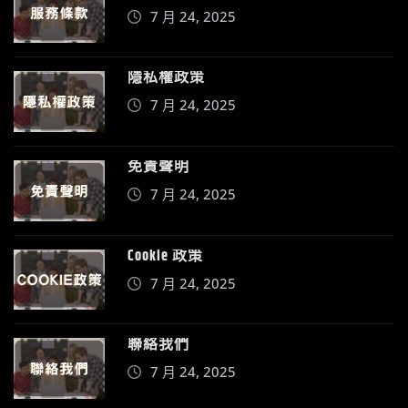
7 月 24, 2025
隱私權政策
7 月 24, 2025
免責聲明
7 月 24, 2025
Cookie 政策
7 月 24, 2025
聯絡我們
7 月 24, 2025